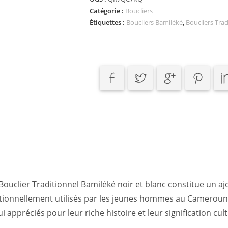
Bamiléké
Catégorie :
Boucliers
Oval
Étiquettes :
Boucliers Bamiléké
,
Boucliers Tra
ouclier Traditionnel Bamiléké noir et blanc constitue un a
itionnellement utilisés par les jeunes hommes au Cameroun l
 appréciés pour leur riche histoire et leur signification cult