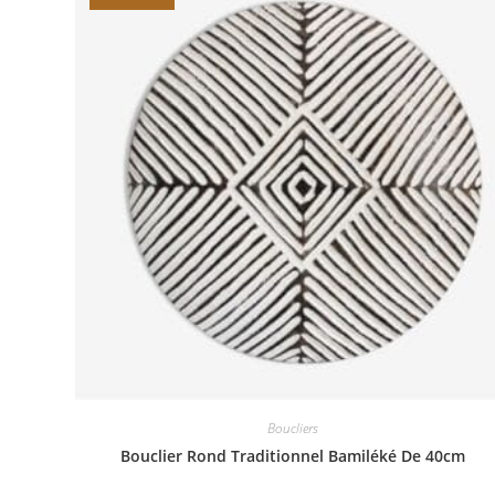
Boucliers
Bouclier Rond Traditionnel Bamiléké De 40cm