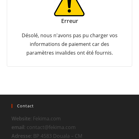
Erreur
Désolé, nous n'avons pas pu charger vos
informations de paiement car des
paramètres invalides ont été fournis.
Contact
Website
: Fekima.com
email
: contact@fekima.com
Adresse
: BP 4583 Douala – CM